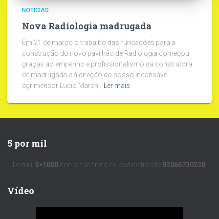
NOTICIAS
Nova Radiologia madrugada
Em 21 de março o trabalho das fundações para a
construção do novo pavilhão de Radiologia começou
graças ao empenho e profissionalismo da construtora
de madrugada e à direção do nosso incansável
agrimensor Lucio Marchi.
Ler mais
5 por mil
Dona il
5×1000
con la tua firma e il codice fiscale
93066730230
.
Vídeo