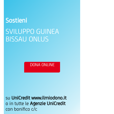
Sostieni
SVILUPPO GUINEA
BISSAU ONLUS
DONA ONLINE
su
UniCredit www.ilmiodono.it
o in tutte le
Agenzie UniCredit
con bonifico c/c