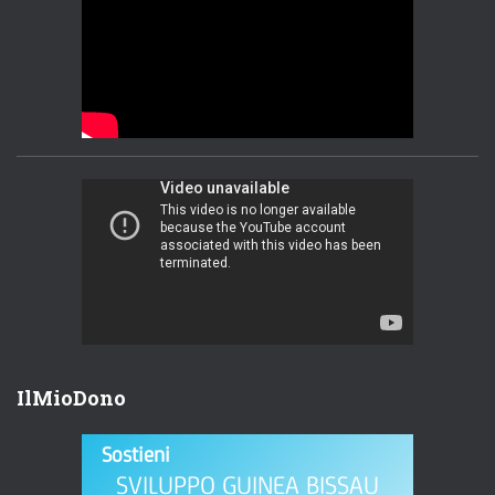
IlMioDono
Sostieni
SVILUPPO GUINEA BISSAU