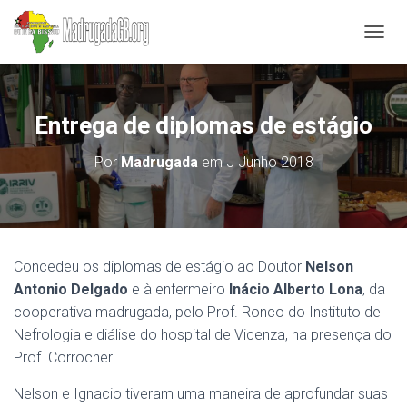
A
L
T
E
R
Entrega de diplomas de estágio
N
A
Por
Madrugada
em
J Junho 2018
R
A
N
A
V
E
Concedeu os diplomas de estágio ao Doutor
Nelson
G
A
Antonio Delgado
e à enfermeiro
Inácio Alberto Lona
, da
Ç
cooperativa madrugada, pelo Prof. Ronco do Instituto de
Ã
Nefrologia e diálise do hospital de Vicenza, na presença do
O
Prof. Corrocher.
Nelson e Ignacio tiveram uma maneira de aprofundar suas