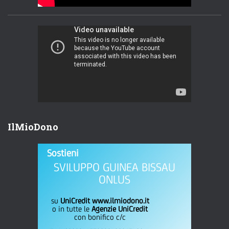
IlMioDono
Sostieni
SVILUPPO GUINEA BISSAU
ONLUS
su
UniCredit www.ilmiodono.it
o in tutte le
Agenzie UniCredit
con bonifico c/c