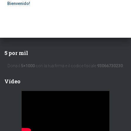
Bienvenido!
5 por mil
Dona il
5×1000
con la tua firma e il codice fiscale
93066730230
.
Vídeo