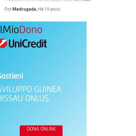
Por
Madrugada
, Há
19 anos
IlMio
Dono
Sostieni
SVILUPPO GUINEA
BISSAU ONLUS
DONA ONLINE