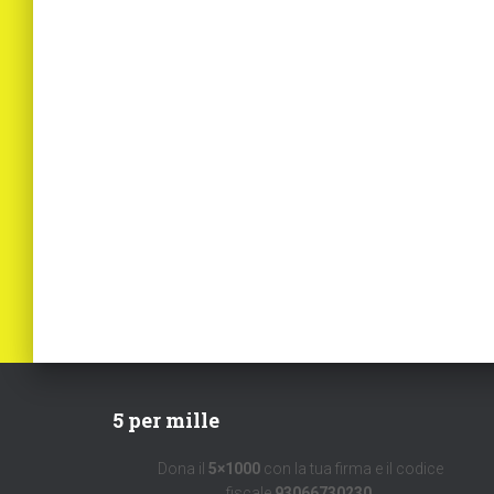
5 per mille
Dona il
5×1000
con la tua firma e il codice
fiscale
93066730230
.