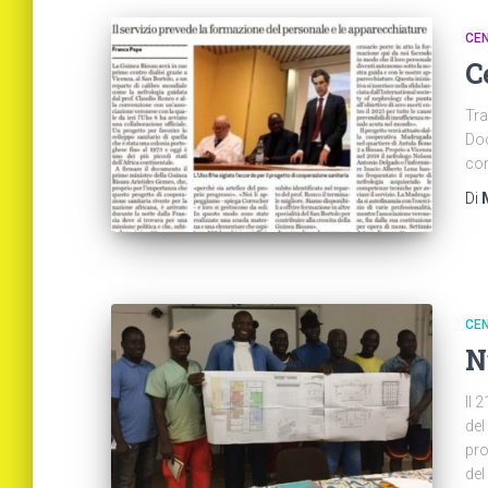
CE
C
Tra
Doc
con
Di
CE
N
Il 
del
pro
del