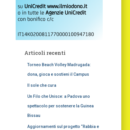
su
UniCredit www.ilmiodono.it
o in tutte le
Agenzie UniCredit
con bonifico c/c
IT14K0200811770000100947180
Articoli recenti
Torneo Beach Volley Madrugada:
dona, gioca e sostieni il Campus
Il sole che cura
Un Filo che Unisce: a Padova uno
spettacolo per sostenere la Guinea
Bissau
Aggiornamenti sul progetto “Rabbia e