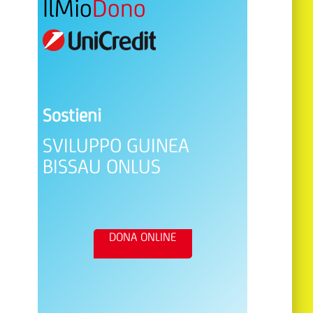
IlMio
Dono
Sostieni
SVILUPPO GUINEA
BISSAU ONLUS
DONA ONLINE