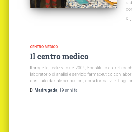
rad
co
Di
,
CENTRO MEDICO
Il centro medico
Il progetto, realizzato nel 2004, è costituito da tre blocch
laboratorio di analisi e servizio farmaceutico con labor
costituito da sale per riunioni, corsi formativi e di agg
Di
Madrugada
,
19 anni
fa