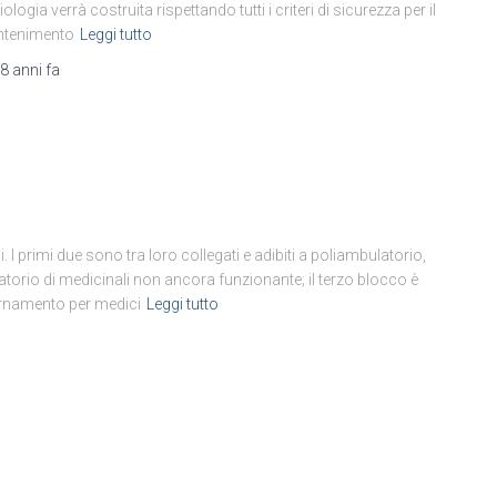
iologia verrà costruita rispettando tutti i criteri di sicurezza per il
ntenimento
Leggi tutto
8 anni
fa
i. I primi due sono tra loro collegati e adibiti a poliambulatorio,
atorio di medicinali non ancora funzionante; il terzo blocco è
iornamento per medici
Leggi tutto