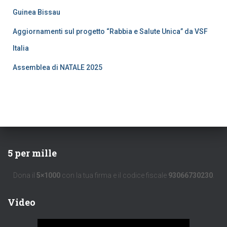
Guinea Bissau
Aggiornamenti sul progetto “Rabbia e Salute Unica” da VSF
Italia
Assemblea di NATALE 2025
5 per mille
Dona il
5×1000
con la tua firma e il codice fiscale
93066730230
.
Video