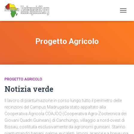
NAVIG
TOGG
Progetto Agricolo
PROGETTO AGRICOLO
Notizia verde
Il lavoro di piantumazione in corso lungo tutto il perimetro delle
recinzioni del Campus Madrugada stato appaltato alla
Cooperativa Agricola COAJOQ (Cooperativa Agro-Zootecnica dei
Giovani Quadri Guineani) di Canchungo, villaggio a nord-ovest di
Bissau, costituita esclusivamente da agronomi guineani. Stanno
piantumando banani, palme, eucalipti, limoni, arance e a breve una