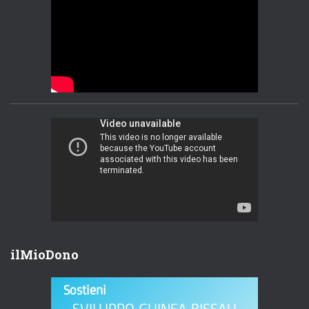
ilMioDono
Sostieni