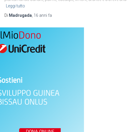
Leggi tutto
Di
Madrugada
,
16 anni
fa
IlMio
Dono
Sostieni
SVILUPPO GUINEA
BISSAU ONLUS
DONA ONLINE