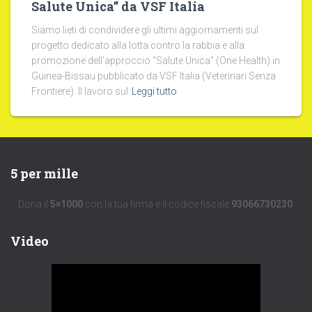
Salute Unica” da VSF Italia
Siamo lieti di condividere gli ultimi aggiornamenti sul
progetto dedicato alla lotta contro la rabbia e alla
promozione dell’approccio “Salute Unica” (One Health) in
Guinea-Bissau pubblicato da VSF Italia (Veterinari Senza
Frontiere). Il lavoro sul
Leggi tutto
5 per mille
Dona il
5×1000
con la tua firma e il codice fiscale
93066730230
.
Video