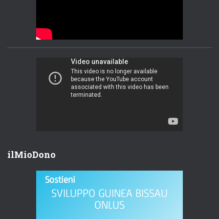
ilMioDono
Sostieni
SVILUPPO GUINEA BISSAU
ONLUS