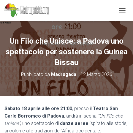
N
A
V
I
G
Un Filo che Unisce: a Padova uno
A
Z
spettacolo per sostenere la Guinea
I
O
Bissau
N
E
Pubblicato da
Madrugada
il
12 Marzo 2026
T
O
G
G
L
E
Sabato 18 aprile alle ore 21:00
, presso il
Teatro San
Carlo Borromeo di Padova
, andrà in scena
“Un Filo che
Unisce”
, uno spettacolo di
danze aeree
ispirato alle storie,
ai colori e alle tradizioni dell’Africa occidentale.