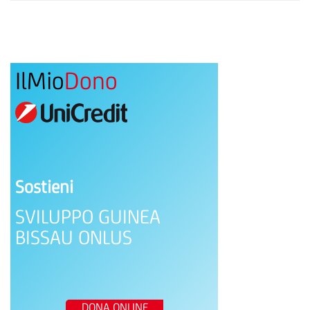
IlMio
Dono
Sostieni
SVILUPPO GUINEA
BISSAU ONLUS
DONA ONLINE