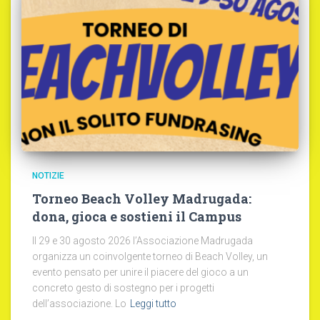
NOTIZIE
Torneo Beach Volley Madrugada:
dona, gioca e sostieni il Campus
Il 29 e 30 agosto 2026 l’Associazione Madrugada
organizza un coinvolgente torneo di Beach Volley, un
evento pensato per unire il piacere del gioco a un
concreto gesto di sostegno per i progetti
dell’associazione. Lo
Leggi tutto