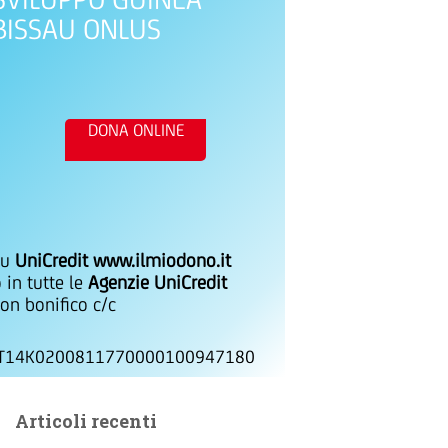
BISSAU ONLUS
DONA ONLINE
su
UniCredit www.ilmiodono.it
 in tutte le
Agenzie UniCredit
on bonifico c/c
IT14K0200811770000100947180
Articoli recenti