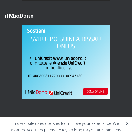
ilMioDono
Sostieni
SVILUPPO GUINEA BISSAU
ONLUS
su
UniCredit www.ilmiodono.it
o in tutte le
Agenzie UniCredit
con bonifico c/c
IT14K0200811770000100947180
IlMio
Dono
DONA ONLINE
Hestia | Sviluppato da
This website uses cookies to improve your experience. We'll
X
ThemeIsle
assume you accept this policy as long as you are using this