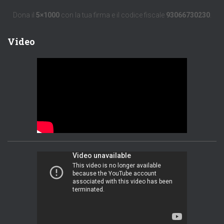
Dona il
5×1000
con la tua firma e il codice fiscale
93066730230
.
Video