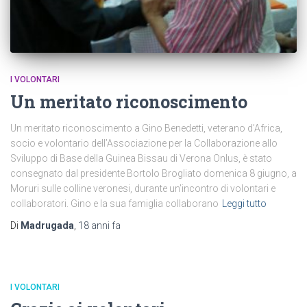
I VOLONTARI
Un meritato riconoscimento
Un meritato riconoscimento a Gino Benedetti, veterano d’Africa,
socio e volontario dell’Associazione per la Collaborazione allo
Sviluppo di Base della Guinea Bissau di Verona Onlus, è stato
consegnato dal presidente Bortolo Brogliato domenica 8 giugno, a
Moruri sulle colline veronesi, durante un’incontro di volontari e
collaboratori. Gino e la sua famiglia collaborano
Leggi tutto
Di
Madrugada
,
18 anni
fa
I VOLONTARI