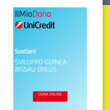
IlMio
Dono
Sostieni
SVILUPPO GUINEA
BISSAU ONLUS
DONA ONLINE