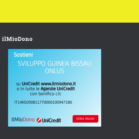
ilMioDono
Sostieni
SVILUPPO GUINEA BISSAU
ONLUS
su
UniCredit www.ilmiodono.it
o in tutte le
Agenzie UniCredit
con bonifico c/c
IT14K0200811770000100947180
IlMio
Dono
DONA ONLINE