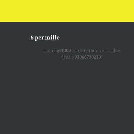
5 per mille
Dona il
5×1000
con la tua firma e il codice
fiscale
93066730230
.