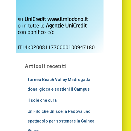
su
UniCredit www.ilmiodono.it
o in tutte le
Agenzie UniCredit
con bonifico c/c
IT14K0200811770000100947180
Articoli recenti
Torneo Beach Volley Madrugada:
dona, gioca e sostieni il Campus
Il sole che cura
Un Filo che Unisce: a Padova uno
spettacolo per sostenere la Guinea
Bissau