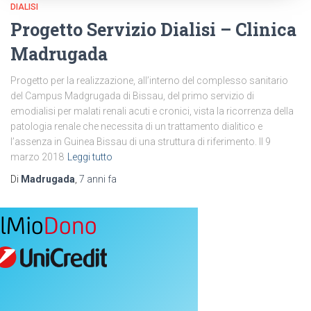
DIALISI
Progetto Servizio Dialisi – Clinica
Madrugada
Progetto per la realizzazione, all’interno del complesso sanitario
del Campus Madgrugada di Bissau, del primo servizio di
emodialisi per malati renali acuti e cronici, vista la ricorrenza della
patologia renale che necessita di un trattamento dialitico e
l’assenza in Guinea Bissau di una struttura di riferimento. Il 9
marzo 2018
Leggi tutto
Di
Madrugada
,
7 anni
fa
IlMio
Dono