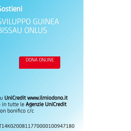
Sostieni
SVILUPPO GUINEA
BISSAU ONLUS
DONA ONLINE
su
UniCredit www.ilmiodono.it
 in tutte le
Agenzie UniCredit
on bonifico c/c
IT14K0200811770000100947180