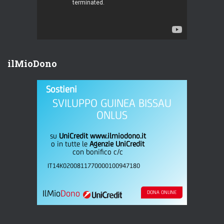
ilMioDono
Sostieni
SVILUPPO GUINEA BISSAU
ONLUS
su
UniCredit www.ilmiodono.it
o in tutte le
Agenzie UniCredit
con bonifico c/c
IT14K0200811770000100947180
IlMio
Dono
DONA ONLINE