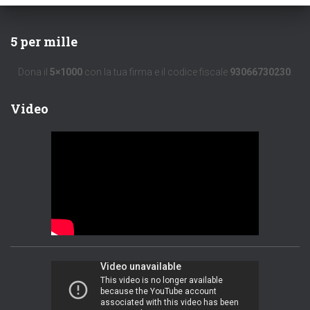
5 per mille
Dona il
5×1000
con la tua firma e il codice fiscale
93066730230
.
Video