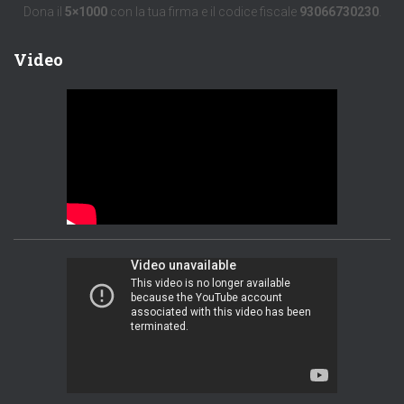
Dona il
5×1000
con la tua firma e il codice fiscale
93066730230
.
Video