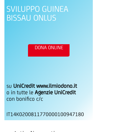
SVILUPPO GUINEA
BISSAU ONLUS
DONA ONLINE
su
UniCredit www.ilmiodono.it
o in tutte le
Agenzie UniCredit
con bonifico c/c
IT14K0200811770000100947180