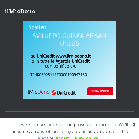
ilMioDono
Sostieni
SVILUPPO GUINEA BISSAU
ONLUS
su
UniCredit www.ilmiodono.it
o in tutte le
Agenzie UniCredit
con bonifico c/c
IT14K0200811770000100947180
IlMio
Dono
DONA ONLINE
Hestia | Sviluppato da
This website uses cookies to improve your experience. We'll
X
ThemeIsle
assume you accept this policy as long as you are using this
website
Accept
View Policy