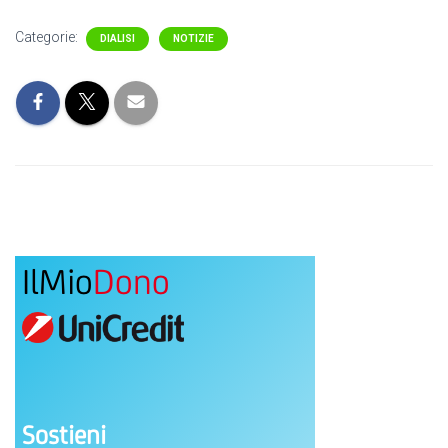
Categorie:
DIALISI
NOTIZIE
IlMio
Dono
Sostieni