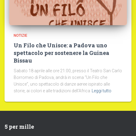
NOTIZIE
Un Filo che Unisce: a Padova uno
spettacolo per sostenere la Guinea
Bissau
Sabato 18 aprile alle ore 21:00, presso il Teatro San Carlo
Borromeo di Padova, andrà in scena “Un Filo che
Unisce”, uno spettacolo di danze aeree ispirato alle
storie, ai colori e alle tradizioni dell’Africa
Leggi tutto
5 per mille