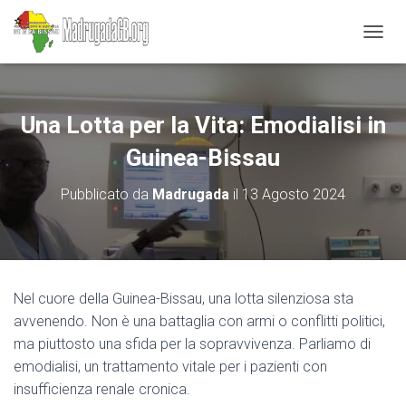
N
A
V
I
G
Una Lotta per la Vita: Emodialisi in
A
Z
Guinea-Bissau
I
O
Pubblicato da
Madrugada
il
13 Agosto 2024
N
E
T
O
G
G
Nel cuore della Guinea-Bissau, una lotta silenziosa sta
L
avvenendo. Non è una battaglia con armi o conflitti politici,
E
ma piuttosto una sfida per la sopravvivenza. Parliamo di
emodialisi, un trattamento vitale per i pazienti con
insufficienza renale cronica.