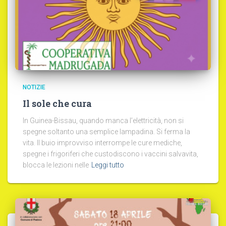
NOTIZIE
Il sole che cura
In Guinea-Bissau, quando manca l’elettricità, non si
spegne soltanto una semplice lampadina. Si ferma la
vita. Il buio improvviso interrompe le cure mediche,
spegne i frigoriferi che custodiscono i vaccini salvavita,
blocca le lezioni nelle
Leggi tutto