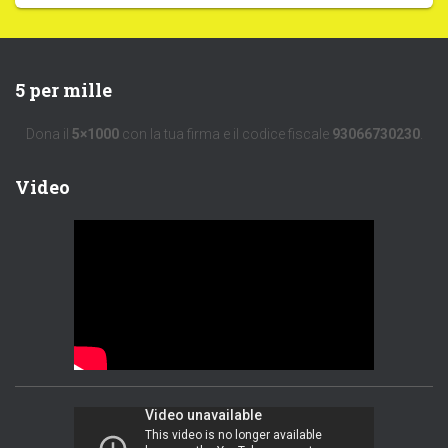
5 per mille
Dona il
5×1000
con la tua firma e il codice fiscale
93066730230
.
Video