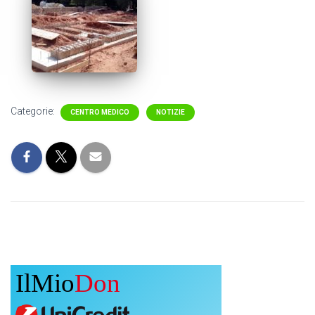
Categorie:
CENTRO MEDICO
NOTIZIE
IlMio
Don
o