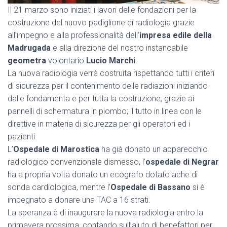
Il 21 marzo sono iniziati i lavori delle fondazioni per la
costruzione del nuovo padiglione di radiologia grazie
all’impegno e alla professionalità dell’
impresa edile della
Madrugada
e alla direzione del nostro instancabile
geometra
volontario
Lucio Marchi
.
La nuova radiologia verrà costruita rispettando tutti i criteri
di sicurezza per il contenimento delle radiazioni iniziando
dalle fondamenta e per tutta la costruzione, grazie ai
pannelli di schermatura in piombo; il tutto in linea con le
direttive in materia di sicurezza per gli operatori ed i
pazienti.
L’
Ospedale di Marostica
ha già donato un apparecchio
radiologico convenzionale dismesso, l’
ospedale di Negrar
ha a propria volta donato un ecografo dotato ache di
sonda cardiologica, mentre l’
Ospedale di Bassano
si è
impegnato a donare una TAC a 16 strati.
La speranza è di inaugurare la nuova radiologia entro la
primavera prossima, contando sull’aiuto di benefattori per