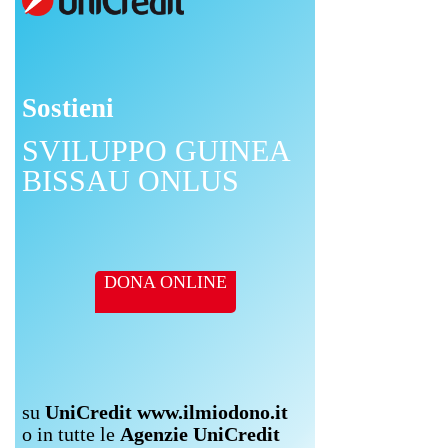
Sostieni
SVILUPPO GUINEA
BISSAU ONLUS
DONA ONLINE
su
UniCredit www.ilmiodono.it
o in tutte le
Agenzie UniCredit