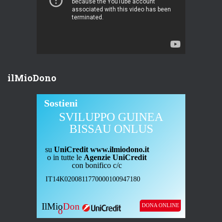
ilMioDono
Sostieni
SVILUPPO GUINEA
BISSAU ONLUS
su
UniCredit www.ilmiodono.it
o in tutte le
Agenzie UniCredit
con bonifico c/c
IT14K0200811770000100947180
IlMio
Don
DONA ONLINE
o