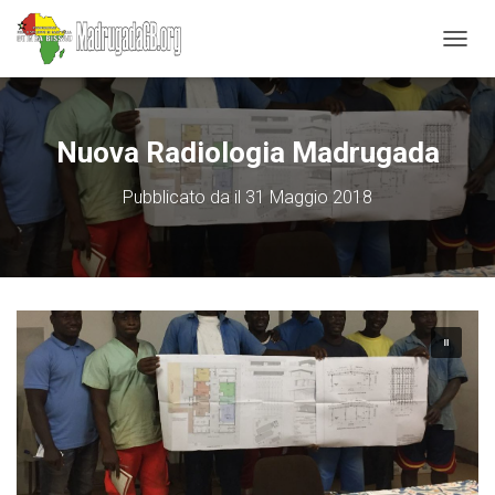
N
A
V
I
G
Nuova Radiologia Madrugada
A
Z
Pubblicato da
il
31 Maggio 2018
I
O
N
E
T
O
G
G
L
E