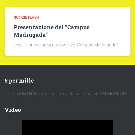
NOTIZIE FLASH
Presentazione del “Campus
Madrugada”
Leggi la nuova presentazione del “Campus Madrugada”.
5 per mille
Dona il
5×1000
con la tua firma e il codice fiscale
93066730230
.
Video