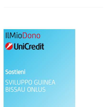
IlMio
Dono
Sostieni
SVILUPPO GUINEA
BISSAU ONLUS