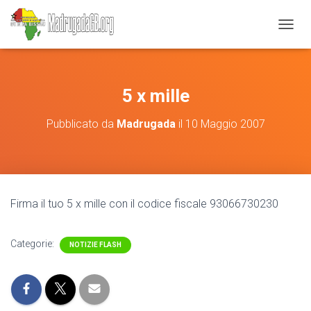
N
A
V
I
G
5 x mille
A
Z
Pubblicato da
Madrugada
il
10 Maggio 2007
I
O
N
E
T
O
Firma il tuo 5 x mille con il codice fiscale 93066730230
G
G
L
Categorie:
E
NOTIZIE FLASH