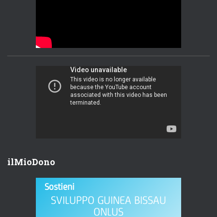
ilMioDono
Sostieni
SVILUPPO GUINEA BISSAU
ONLUS