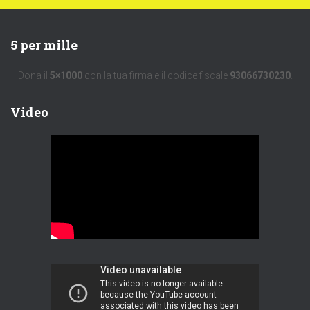
5 per mille
Dona il
5×1000
con la tua firma e il codice fiscale
93066730230
.
Video