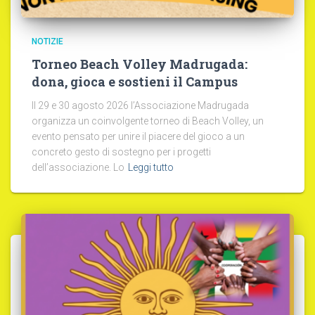
NOTIZIE
Torneo Beach Volley Madrugada:
dona, gioca e sostieni il Campus
Il 29 e 30 agosto 2026 l’Associazione Madrugada
organizza un coinvolgente torneo di Beach Volley, un
evento pensato per unire il piacere del gioco a un
concreto gesto di sostegno per i progetti
dell’associazione. Lo
Leggi tutto