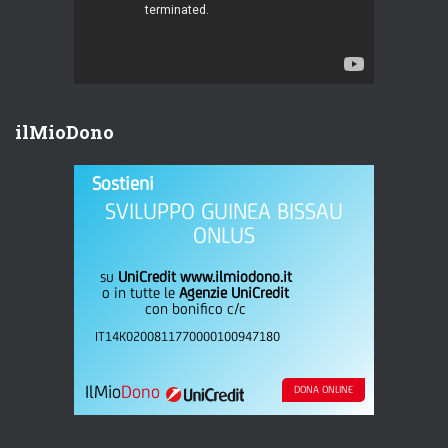
ilMioDono
Sostieni
SVILUPPO GUINEA BISSAU
ONLUS
su
UniCredit www.ilmiodono.it
o in tutte le
Agenzie UniCredit
con bonifico c/c
IT14K0200811770000100947180
IlMio
Dono
DONA ONLINE