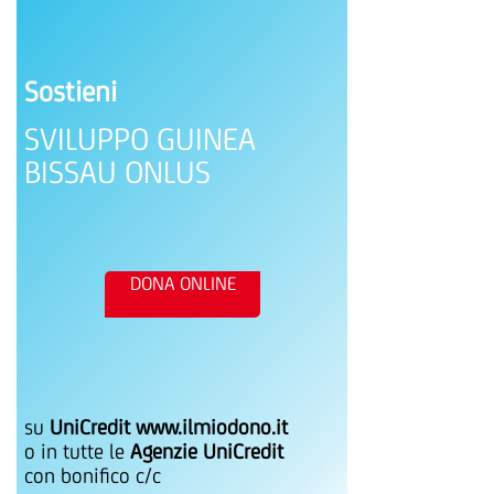
Sostieni
SVILUPPO GUINEA
BISSAU ONLUS
DONA ONLINE
su
UniCredit www.ilmiodono.it
o in tutte le
Agenzie UniCredit
con bonifico c/c