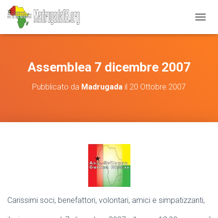
N
A
V
I
G
Assemblea 7 dicembre 2007
A
Z
Pubblicato da
Madrugada
il
20 Ottobre 2007
I
O
N
E
T
O
G
G
L
E
Carissimi soci, benefattori, volontari, amici e simpatizzanti,