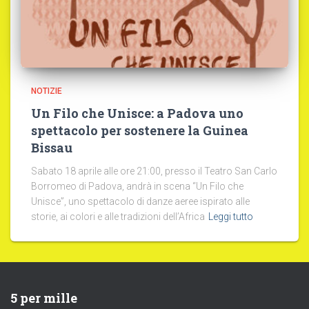
NOTIZIE
Un Filo che Unisce: a Padova uno
spettacolo per sostenere la Guinea
Bissau
Sabato 18 aprile alle ore 21:00, presso il Teatro San Carlo
Borromeo di Padova, andrà in scena “Un Filo che
Unisce”, uno spettacolo di danze aeree ispirato alle
storie, ai colori e alle tradizioni dell’Africa
Leggi tutto
5 per mille