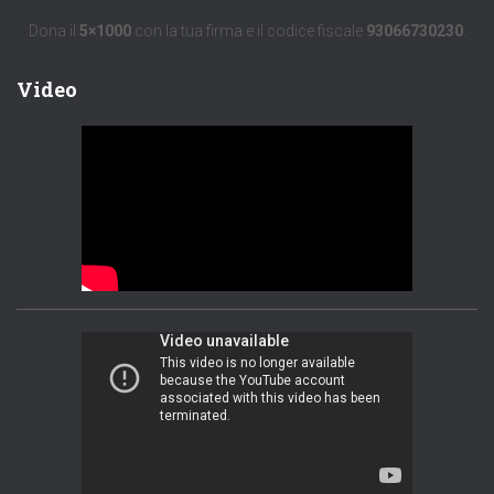
Dona il
5×1000
con la tua firma e il codice fiscale
93066730230
.
Video