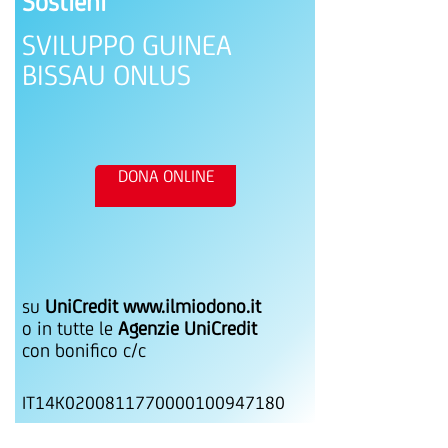
Sostieni
SVILUPPO GUINEA
BISSAU ONLUS
DONA ONLINE
su
UniCredit www.ilmiodono.it
o in tutte le
Agenzie UniCredit
con bonifico c/c
IT14K0200811770000100947180