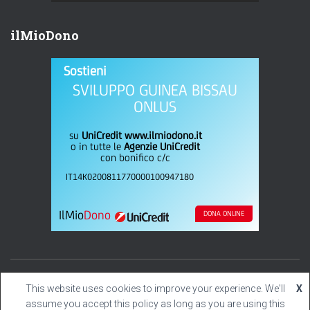
ilMioDono
Sostieni
SVILUPPO GUINEA BISSAU
ONLUS
su
UniCredit www.ilmiodono.it
o in tutte le
Agenzie UniCredit
con bonifico c/c
IT14K0200811770000100947180
IlMio
Dono
DONA ONLINE
Hestia | Sviluppato da
This website uses cookies to improve your experience. We'll
X
ThemeIsle
assume you accept this policy as long as you are using this