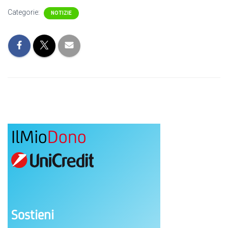
Categorie:
NOTIZIE
IlMio
Dono
Sostieni