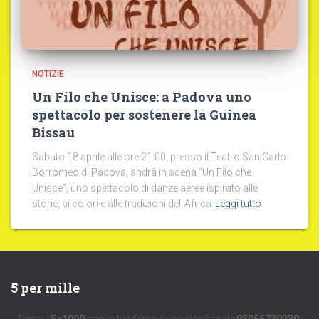
NOTIZIE
Un Filo che Unisce: a Padova uno
spettacolo per sostenere la Guinea
Bissau
Sabato 18 aprile alle ore 21:00, presso il Teatro San Carlo
Borromeo di Padova, andrà in scena “Un Filo che
Unisce”, uno spettacolo di danze aeree ispirato alle
storie, ai colori e alle tradizioni dell’Africa
Leggi tutto
5 per mille