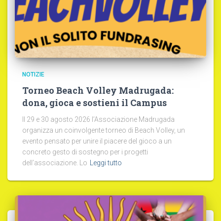
NOTIZIE
Torneo Beach Volley Madrugada:
dona, gioca e sostieni il Campus
Il 29 e 30 agosto 2026 l’Associazione Madrugada
organizza un coinvolgente torneo di Beach Volley, un
evento pensato per unire il piacere del gioco a un
concreto gesto di sostegno per i progetti
dell’associazione. Lo
Leggi tutto