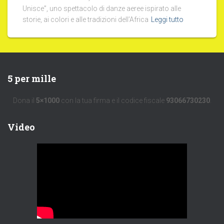
Unisce”, uno spettacolo di danze aeree ispirato alle
storie, ai colori e alle tradizioni dell’Africa
Leggi tutto
5 per mille
Dona il
5×1000
con la tua firma e il codice fiscale
93066730230
.
Video