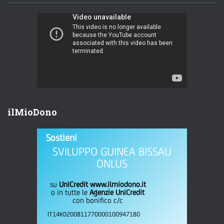
ilMioDono
Sostieni
SVILUPPO GUINEA BISSAU
ONLUS
su
UniCredit www.ilmiodono.it
o in tutte le
Agenzie UniCredit
con bonifico c/c
IT14K0200811770000100947180