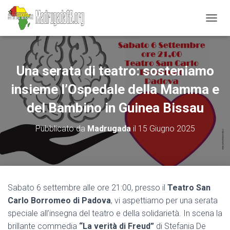
N
A
V
I
G
Una serata di teatro: sosteniamo
A
Z
insieme l’Ospedale della Mamma e
I
O
del Bambino in Guinea Bissau
N
E
Pubblicato da
Madrugada
il
15 Giugno 2025
T
O
G
G
L
E
Sabato 6 settembre alle ore 21:00, presso il
Teatro San
Carlo Borromeo di Padova
, vi aspettiamo per una serata
speciale all’insegna del teatro e della solidarietà. In scena la
brillante commedia
“La verità di Freud”
di Stefania De