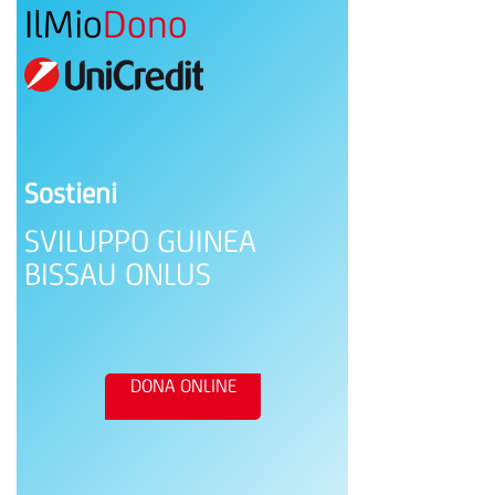
IlMio
Dono
Sostieni
SVILUPPO GUINEA
BISSAU ONLUS
DONA ONLINE