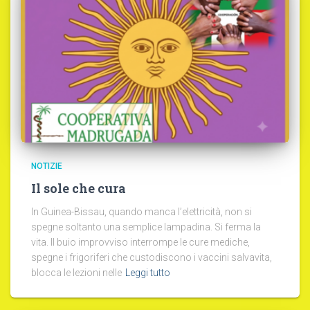
NOTIZIE
Il sole che cura
In Guinea-Bissau, quando manca l’elettricità, non si
spegne soltanto una semplice lampadina. Si ferma la
vita. Il buio improvviso interrompe le cure mediche,
spegne i frigoriferi che custodiscono i vaccini salvavita,
blocca le lezioni nelle
Leggi tutto