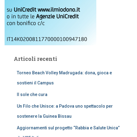
su
UniCredit www.ilmiodono.it
o in tutte le
Agenzie UniCredit
con bonifico c/c
IT14K0200811770000100947180
Articoli recenti
Torneo Beach Volley Madrugada: dona, gioca e
sostieni il Campus
Il sole che cura
Un Filo che Unisce: a Padova uno spettacolo per
sostenere la Guinea Bissau
Aggiornamenti sul progetto “Rabbia e Salute Unica”